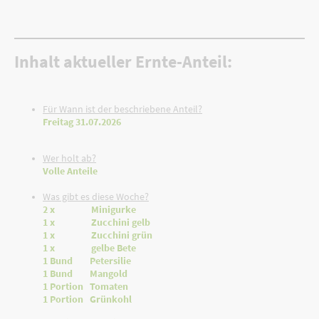
Inhalt aktueller Ernte-Anteil:
Für Wann ist der beschriebene Anteil?
Freitag 31.07.2026
Wer holt ab?
Volle Anteile
Was gibt es diese Woche?
2 x Minigurke
1 x Zucchini gelb
1 x Zucchini grün
1 x gelbe Bete
1 Bund Petersilie
1 Bund Mangold
1 Portion Tomaten
1 Portion Grünkohl