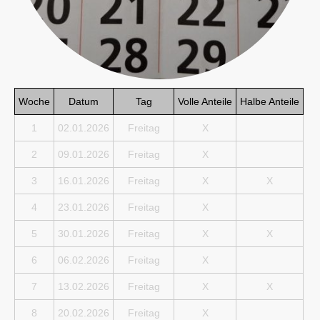
Woche
Datum
Tag
Volle Anteile
Halbe Anteile
1
02.01.2026
Freitag
X
2
09.01.2026
Freitag
X
3
16.01.2026
Freitag
X
X
4
23.01.2026
Freitag
X
5
30.01.2026
Freitag
X
X
6
06.02.2026
Freitag
X
7
13.02.2026
Freitag
X
X
8
20.02.2026
Freitag
X