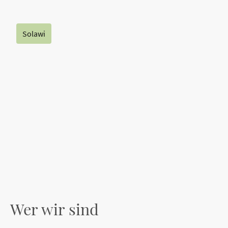
Solawi
Was ist Solawi?
Mitglied werden
Aktueller Ernte-Anteil
Terminplaner
Abhol-Kalender
Herzogenaurach-Gruppe
Wer wir sind